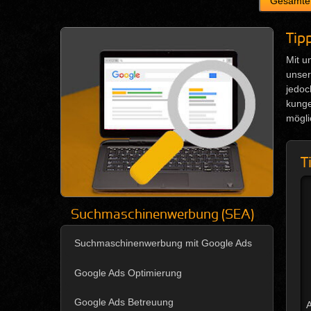
Tip
Mit u
unser
jedoc
kun­g
mögli
T
Suchmaschinenwerbung (SEA)
Suchmaschinenwerbung mit Google Ads
Google Ads Optimierung
Google Ads Betreuung
A