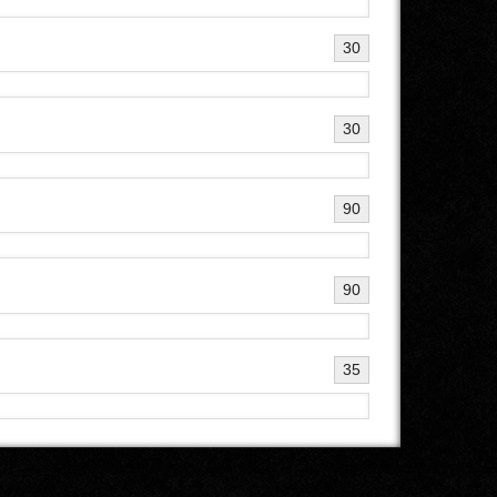
30
30
90
90
35