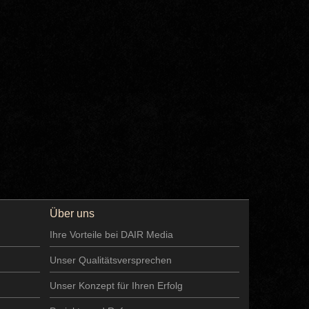
Über uns
Ihre Vorteile bei DAIR Media
Unser Qualitätsversprechen
Unser Konzept für Ihren Erfolg