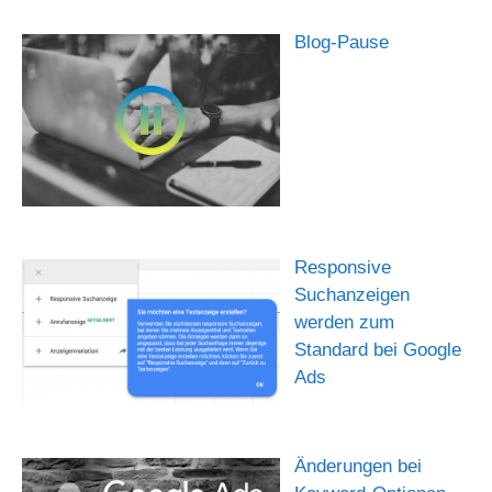
Blog-Pause
Responsive
Suchanzeigen
werden zum
Standard bei Google
Ads
Änderungen bei