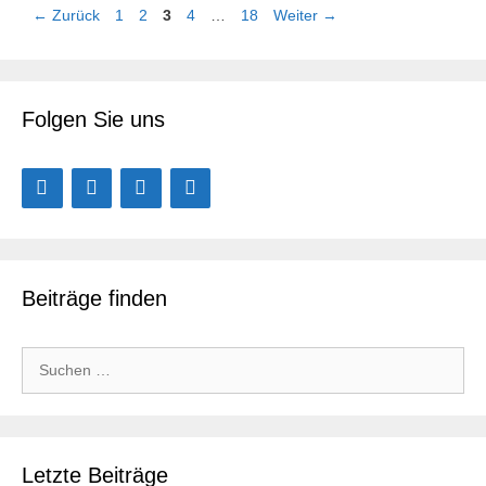
Seite
Seite
Seite
Seite
Seite
←
Zurück
1
2
3
4
…
18
Weiter
→
Folgen Sie uns
Beiträge finden
Suchen
nach:
Letzte Beiträge