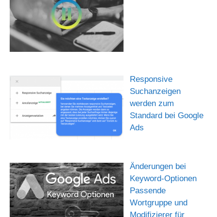
Responsive
Suchanzeigen
werden zum
Standard bei Google
Ads
Änderungen bei
Keyword-Optionen
Passende
Wortgruppe und
Modifizierer für