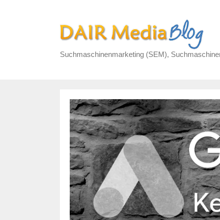
Zum
Inhalt
springen
Suchmaschinenmarketing (SEM), Suchmaschinenw