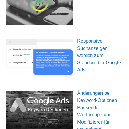
Responsive
Suchanzeigen
werden zum
Standard bei Google
Ads
Änderungen bei
Keyword-Optionen
Passende
Wortgruppe und
Modifizierer für