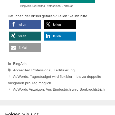
Bing Ads Accredited Professional Zertifikat
Hat Ihnen der Artikel gefallen? Teilen Sie ihn bitte.
teilen
teilen
teilen
teilen
E-Mail
Kategorien
BingAds
Schlagwörter
Accredited Professional
,
Zertifizierung
AdWords: Tagesbudget wird flexibler – bis zu doppelte
Ausgaben pro Tag möglich
AdWords Anzeigen: Aus Bindestrich wird Senkrechtstrich
Folgen Sie uns