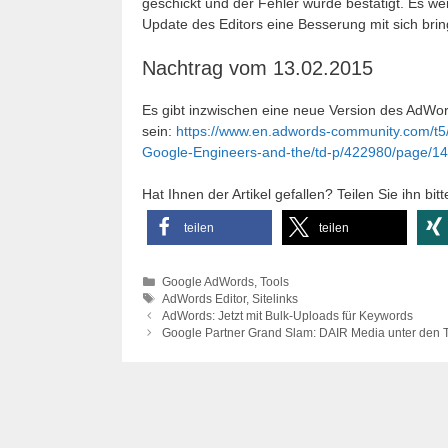
geschickt und der Fehler wurde bestätigt. Es wer
Update des Editors eine Besserung mit sich brin
Nachtrag vom 13.02.2015
Es gibt inzwischen eine neue Version des AdWo
sein:
https://www.en.adwords-community.com/t5
Google-Engineers-and-the/td-p/422980/page/14
Hat Ihnen der Artikel gefallen? Teilen Sie ihn bitt
teilen
teilen
Kategorien
Google AdWords
,
Tools
Schlagwörter
AdWords Editor
,
Sitelinks
AdWords: Jetzt mit Bulk-Uploads für Keywords
Google Partner Grand Slam: DAIR Media unter den 