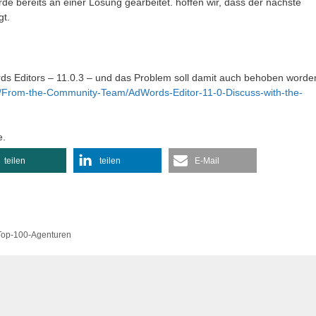
de bereits an einer Lösung gearbeitet. hoffen wir, dass der nächste
gt.
rds Editors – 11.0.3 – und das Problem soll damit auch behoben worde
/From-the-Community-Team/AdWords-Editor-11-0-Discuss-with-the-
e.
teilen
teilen
E-Mail
Top-100-Agenturen