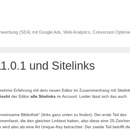
erbung (SEA) mit Google Ads, Web Analytics, Conversion Optim
1.0.1 und Sitelinks
genehme Erfahrung mit dem neuen Editor im Zusammenhang mit Sitelin
öscht
der Editor
alle Sitelinks
im Account. Leider lässt sich das auch
Gemeinsame Bibliothek“ (links ganz unten zu finden). Der erste Teil des
ammenfasst, die den gleichen Linktext haben, also diese eine 25-Zeiche
 wird also als eine Art Unique-Key betrachtet. Der zweite Teil betrifft di