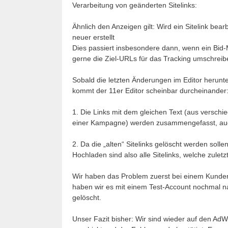
Verarbeitung von geänderten Sitelinks:
Ähnlich den Anzeigen gilt: Wird ein Sitelink bearb
neuer erstellt
Dies passiert insbesondere dann, wenn ein Bid
gerne die Ziel-URLs für das Tracking umschreib
Sobald die letzten Änderungen im Editor herunt
kommt der 11er Editor scheinbar durcheinander
1. Die Links mit dem gleichen Text (aus versc
einer Kampagne) werden zusammengefasst, auch
2. Da die „alten“ Sitelinks gelöscht werden solle
Hochladen sind also alle Sitelinks, welche zulet
Wir haben das Problem zuerst bei einem Kundena
haben wir es mit einem Test-Account nochmal na
gelöscht.
Unser Fazit bisher: Wir sind wieder auf den A