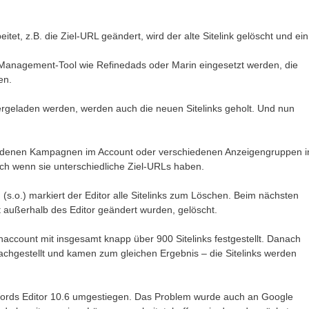
eitet, z.B. die Ziel-URL geändert, wird der alte Sitelink gelöscht und ein
-Management-Tool wie Refinedads oder Marin eingesetzt werden, die
en.
ergeladen werden, werden auch die neuen Sitelinks geholt. Und nun
:
hiedenen Kampagnen im Account oder verschiedenen Anzeigengruppen i
 wenn sie unterschiedliche Ziel-URLs haben.
n (s.o.) markiert der Editor alle Sitelinks zum Löschen. Beim nächsten
zt außerhalb des Editor geändert wurden, gelöscht.
ccount mit insgesamt knapp über 900 Sitelinks festgestellt. Danach
chgestellt und kamen zum gleichen Ergebnis – die Sitelinks werden
dWords Editor 10.6 umgestiegen. Das Problem wurde auch an Google